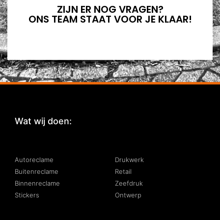
ZIJN ER NOG VRAGEN?
ONS TEAM STAAT VOOR JE KLAAR!
Wat wij doen:
:
Autoreclame
Drukwerk
Buitenreclame
Retail
Binnenreclame
Zeefdruk
Stickers
Ontwerp