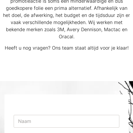
promotieactie is soms een minderwaardige en dus
goedkopere folie een prima alternatief. Afhankelijk van
het doel, de afwerking, het budget en de tijdsduur zijn er
vaak verschillende mogelijkheden. Wij werken met
bekende merken zoals 3M, Avery Dennison, Mactac en
Oracal.
Heeft u nog vragen? Ons team staat altijd voor je klaar!
N
a
a