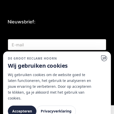
Nieuwsbrief:
*
E
E
-
-
m
m
a
a
DE GROOT RECLAME HOORN
Inschrijven
i
i
Wij gebruiken cookies
l
l
*
E
Wij gebruiken cookies om de website goed te
-
laten functioneren, het gebruik te analyseren en
m
a
jouw ervaring te verbeteren. Door op accepteren
i
te klikken, ga je akkoord met het gebruik van
l
cookies.
©
2026
De Groot Reclame | SI’BON Erkend Signbedrijf |
Website gemaakt met ♥ door
JD Projecten
Accepteren
Privacyverklaring