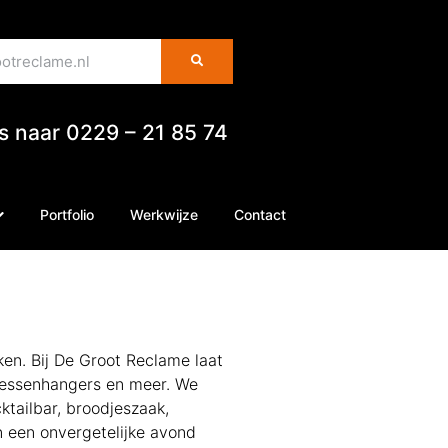
es naar 0229 – 21 85 74
Portfolio
Werkwijze
Contact
en. Bij De Groot Reclame laat
flessenhangers en meer. We
ktailbar, broodjeszaak,
en een onvergetelijke avond