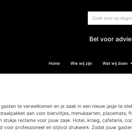
Bel voor advi
Home
Wie wij zijn
Wat wij doen
gasten te verwelkomen en je zaak in een nieuw jasje te stek
otaalpakket aan voor bierviltjes, menukaarten, placemats, 
 stukje reclame voor jouw zaak. Hotel, kroeg, cafetaria, coc
oed voor professioneel en stijlvol drukwerk. Zodat jouw gast