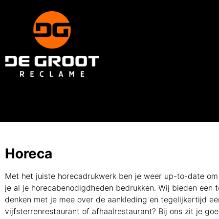
Horeca
Met het juiste horecadrukwerk ben je weer up-to-date om 
je al je horecabenodigdheden bedrukken. Wij bieden een t
denken met je mee over de aankleding en tegelijkertijd een
vijfsterrenrestaurant of afhaalrestaurant? Bij ons zit je g