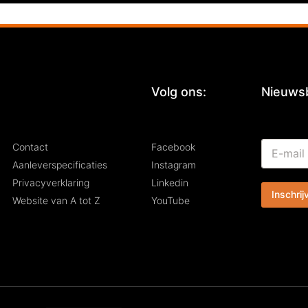
:
Volg ons:
Nieuwsb
E
E
Contact
Facebook
-
-
m
Aanleverspecificaties
Instagram
m
a
Privacyverklaring
Linkedin
a
i
Inschrij
i
l
Website van A tot Z
YouTube
l
E
*
-
m
a
i
l
*