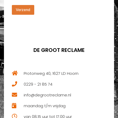
c
m
h
m
Verzend
t
e
*
r
*
DE GROOT RECLAME
Protonweg 40, 1627 LD Hoorn
0229 - 21 85 74
info@degrootreclame.nl
maandag t/m vrijdag
van 08:15 uur tot 17:00 uur