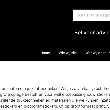
Bel voor advi
Home
Wie wij zijn
Wat wij doen
en maten die je kunt bedenken. Wil je ze vierkant, rechthoe
n grote oplage bestelt en voor welke toepassing jouw stickers
chillende druktechnieken en materialen die we kunnen inzett
ngsstickers en pictogramstickers. Of op grootformaat print. 