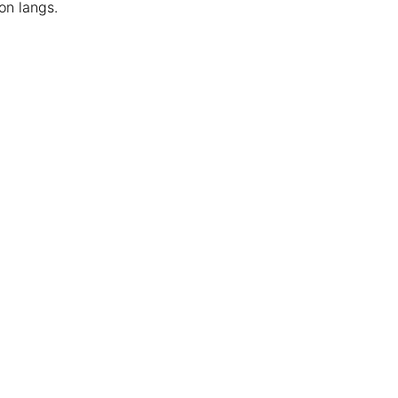
on langs.
Keuringsstickers
S