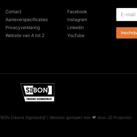
*
E
Contact
Facebook
E
-
-
Aanleverspecificaties
Instagram
m
m
Privacyverklaring
Linkedin
a
a
Inschrij
i
i
Website van A tot Z
YouTube
l
l
*
*
I’BON Erkend Signbedrijf | Website gemaakt met ♥ door
JD Projecten