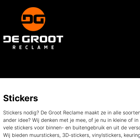
Stickers
Stickers nodig? De Groot Reclame maakt ze in alle soorten 
ander idee? Wij denken met je mee, of je nu in kleine of i
vele stickers voor binnen- en buitengebruik en uit de vers
Wij bieden muurstickers, 3D-stickers, vinylstickers, keuri