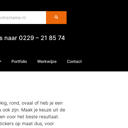
es naar 0229 – 21 85 74
Portfolio
Werkwijze
Contact
kig, rond, ovaal of heb je een
 ook zijn. Maak je keuze uit de
en voor het beste resultaat.
Stickers op maat dus, voor