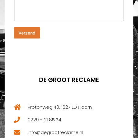
e
n
r
n
i
u
c
m
h
m
Verzend
t
e
*
r
*
DE GROOT RECLAME
Protonweg 40, 1627 LD Hoorn
0229 - 21 85 74
info@degrootreclame.nl