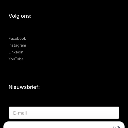
Volg ons:
Facebook
Instagram
Linkedin
YouTube
Nieuwsbrief:
E
E
-
-
m
m
a
a
i