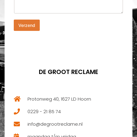
r
n
i
u
c
m
h
m
Verzend
t
e
*
r
*
DE GROOT RECLAME
Protonweg 40, 1627 LD Hoorn
0229 - 21 85 74
info@degrootreclame.nl
maandag t/m vrijdag