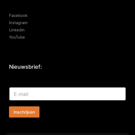
Facebook
Instagram
Linkedin
YouTube
Nieuwsbrief:
*
E
*
-
E
m
-
a
m
Inschrijven
i
a
l
i
*
l