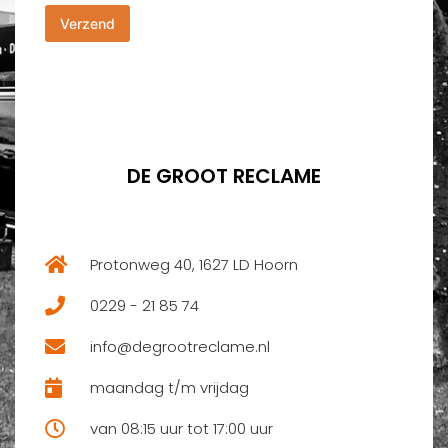
h
m
Verzend
t
e
*
r
*
DE GROOT RECLAME
Protonweg 40, 1627 LD Hoorn
0229 - 21 85 74
info@degrootreclame.nl
maandag t/m vrijdag
van 08:15 uur tot 17:00 uur