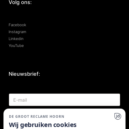
Volg ons:
Facebook
Instagram
Linkedin
YouTube
Nieuwsbrief:
*
E
E
-
-
m
m
a
a
DE GROOT RECLAME HOORN
Inschrijven
i
i
Wij gebruiken cookies
l
l
*