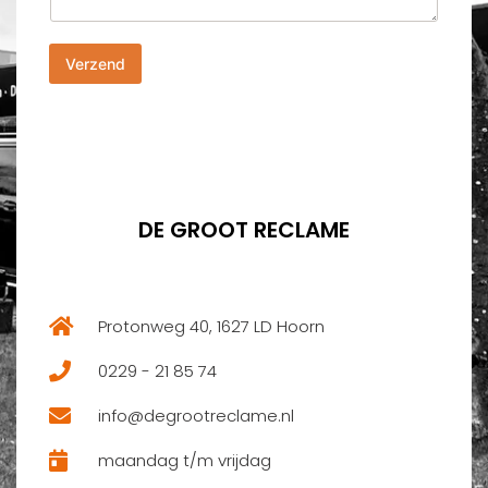
i
u
c
m
h
m
Verzend
t
e
*
r
*
DE GROOT RECLAME
Protonweg 40, 1627 LD Hoorn
0229 - 21 85 74
info@degrootreclame.nl
maandag t/m vrijdag