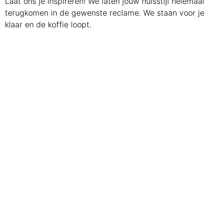
Laat ons je inspireren! We laten jouw huisstijl helemaal
terugkomen in de gewenste reclame. We staan voor je
klaar en de koffie loopt.
Naadloos behang