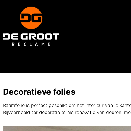
Decoratieve folies
Raamfolie is perfect geschikt om het interieur van je kanto
Bijvoorbeeld ter decoratie of als renovatie van deuren, m