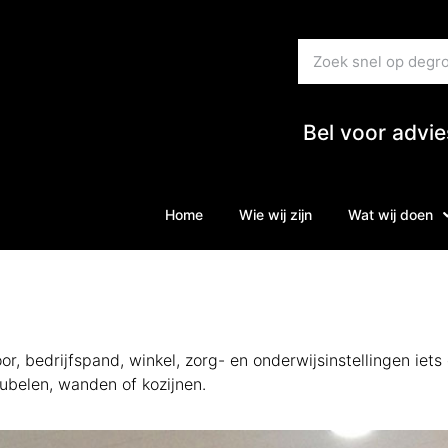
Bel voor advi
Home
Wie wij zijn
Wat wij doen
or, bedrijfspand, winkel, zorg- en onderwijsinstellingen iets
eubelen, wanden of kozijnen.