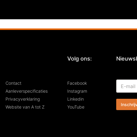
:
Volg ons:
Nieuwsb
*
E
Contact
Facebook
E
-
-
Aanleverspecificaties
Instagram
m
m
Privacyverklaring
Linkedin
a
a
Inschrij
i
i
Website van A tot Z
YouTube
l
l
*
E
-
m
a