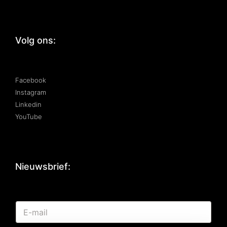
Volg ons:
Facebook
Instagram
Linkedin
YouTube
Nieuwsbrief:
*
E
*
-
E
m