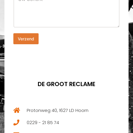
o
b
o
e
n
r
n
i
u
c
m
h
m
Verzend
t
e
*
r
*
DE GROOT RECLAME
Protonweg 40, 1627 LD Hoorn
0229 - 21 85 74