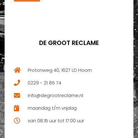
*
r
*
DE GROOT RECLAME
Protonweg 40, 1627 LD Hoorn
0229 - 21 85 74
info@degrootreclame.nl
maandag t/m vrijdag
van 08:15 uur tot 17:00 uur