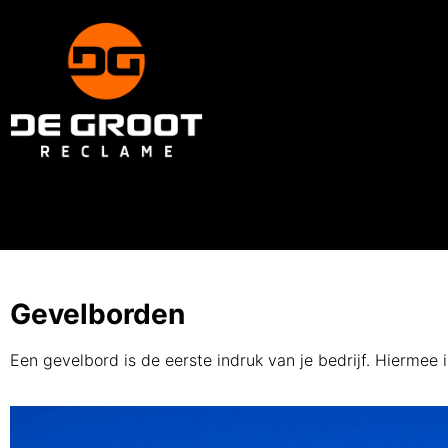
Gevelborden
Een gevelbord is de eerste indruk van je bedrijf. Hiermee i