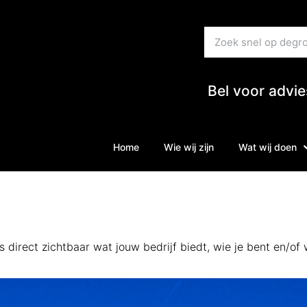
Bel voor advi
Home
Wie wij zijn
Wat wij doen
s direct zichtbaar wat jouw bedrijf biedt, wie je bent en/of