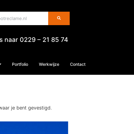
es naar 0229 – 21 85 74
Portfolio
Werkwijze
Contact
 waar je bent gevestigd.