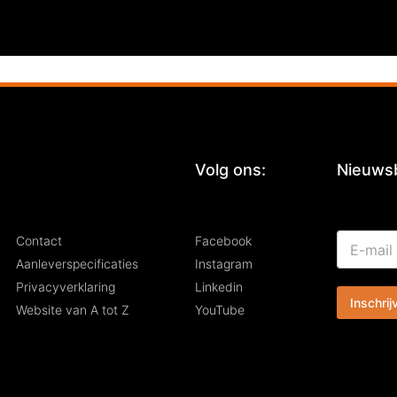
:
Volg ons:
Nieuwsb
*
E
Contact
Facebook
E
-
-
Aanleverspecificaties
Instagram
m
m
Privacyverklaring
Linkedin
a
a
Inschrij
i
i
Website van A tot Z
YouTube
l
l
*
E
-
m
a