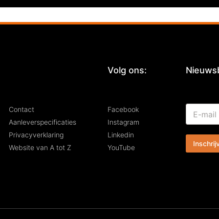
:
Volg ons:
Nieuwsb
*
E
Contact
Facebook
E
-
-
Aanleverspecificaties
Instagram
m
m
Privacyverklaring
Linkedin
a
a
Inschrij
i
i
Website van A tot Z
YouTube
l
l
*
*