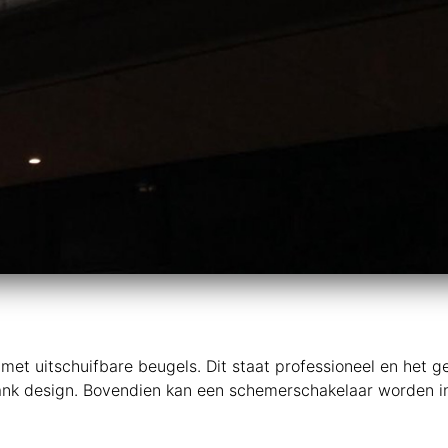
et uitschuifbare beugels. Dit staat professioneel en het ge
 slank design. Bovendien kan een schemerschakelaar worden