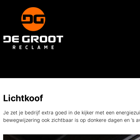
Lichtkoof
Je zet je bedrijf extra goed in de kijker met een energiez
bewegwijzering ook zichtbaar is op donkere dagen en ’s a