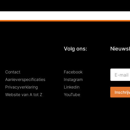
:
Volg ons:
Nieuwsb
*
E
Contact
Facebook
E
-
-
Aanleverspecificaties
Instagram
m
m
Privacyverklaring
Linkedin
a
a
Inschrij
i
i
Website van A tot Z
YouTube
l
l
*
*