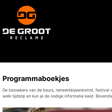
Programmaboekjes
De bezoekers van de beurs, netwerkbijeenkomst, festival
welk tijdstip en kun je de nodige informatie kwijt. Boven