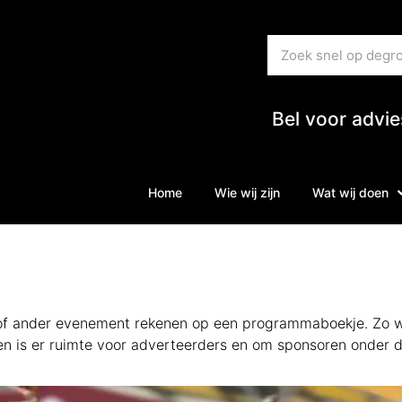
Bel voor advi
Home
Wie wij zijn
Wat wij doen
 of ander evenement rekenen op een programmaboekje. Zo w
dien is er ruimte voor adverteerders en om sponsoren onder