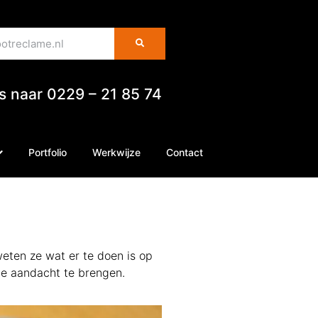
es naar 0229 – 21 85 74
Portfolio
Werkwijze
Contact
eten ze wat er te doen is op
 de aandacht te brengen.