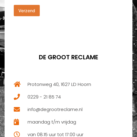
m
h
m
Verzend
t
e
*
r
*
DE GROOT RECLAME
Protonweg 40, 1627 LD Hoorn
0229 - 21 85 74
info@degrootreclame.nl
maandag t/m vrijdag
van 08:15 uur tot 17:00 uur